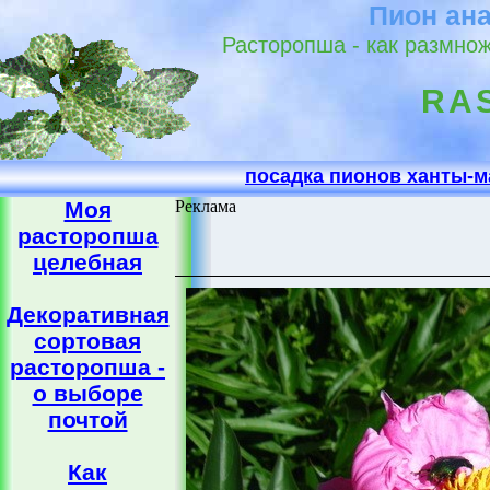
Пион ан
Расторопша - как размнож
RA
посадка пионов ханты-м
Моя
Реклама
расторопша
целебная
Декоративная
сортовая
расторопша -
о выборе
почтой
Как