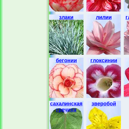
злаки
лилии
г
бегонии
глоксинии
сахалинская
зверобой
гречиха