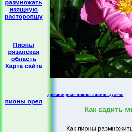
размножать
изящную
расторопшу
Пионы
рязанская
область
Карта сайта
древовидные пионы ликино-дулёво
пионы орел
Как садить м
Как пионы размножить