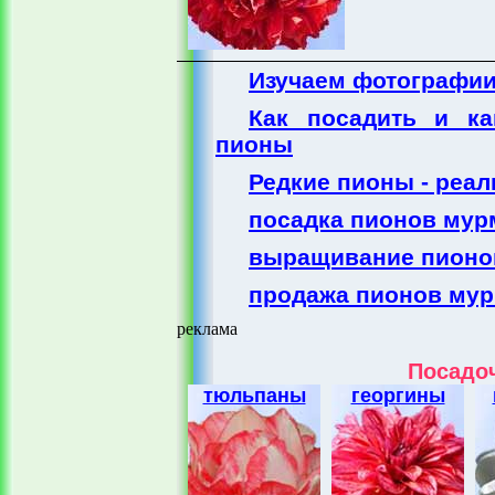
Изучаем фотографии
Как посадить и к
пионы
Редкие пионы - реал
посадка пионов мур
выращивание пионов
продажа пионов му
реклама
Посадоч
тюльпаны
георгины