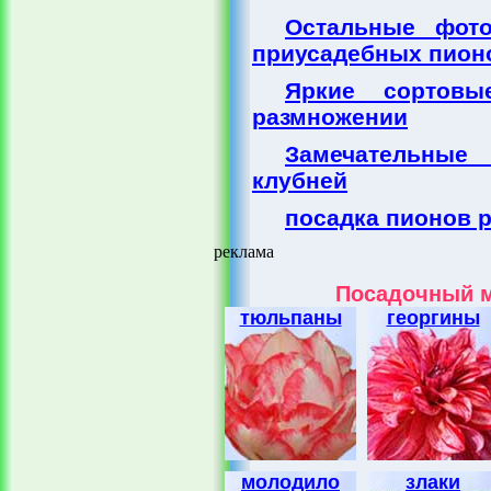
Остальные фото
приусадебных пион
Яркие сортов
размножении
Замечательные
клубней
посадка пионов 
реклама
Посадочный м
тюльпаны
георгины
молодило
злаки