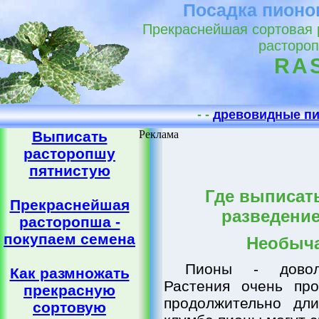
Посадка пионо
Прекраснейшая сортовая р
расторо
RA
- -
древовидные пи
Выписать
Реклама
расторопшу
пятнистую
Где выписат
Прекраснейшая
разведени
расторопша -
покупаем семена
Необыч
Пионы - довол
Как размножать
Растения очень про
прекрасную
продолжительно дл
сортовую