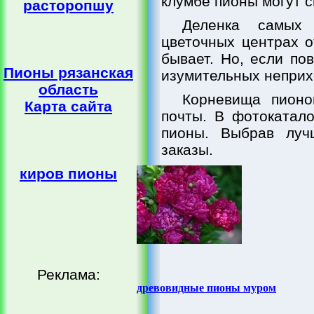
клумбе пионы могут с
расторопшу
Деленка самых
цветочных центрах о
бывает. Но, если по
Пионы рязанская
изумительных неприх
область
Корневища пион
Карта сайта
почты. В фотокатало
пионы. Выбрав луч
заказы.
киров пионы
Реклама:
древовидные пионы муром