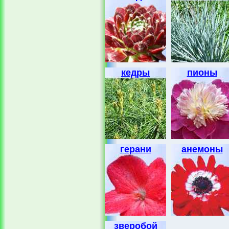
кедры
пионы
герани
анемоны
зверобой