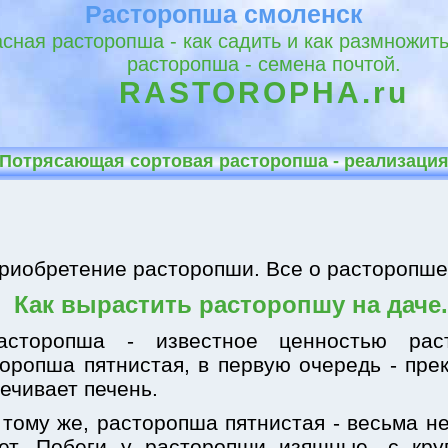
Расторопша смоленск
сная расторопша - как садить и как размножит
расторопша - семена почтой.
RASTOROPHA.ru
Потрясающая сортовая расторопша - реализаци
риобретение расторопши. Все о расторопше
Как вырастить расторопшу на даче.
асторопша - известное ценностью раст
оропша пятнистая, в первую очередь - пре
ечивает печень.
 тому же, расторопша пятнистая - весьма н
тет. Побеги у расторопши изящные, с кр