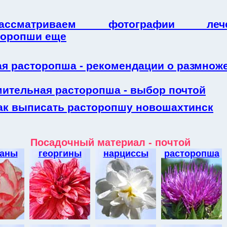
ассматриваем фотографии лече
торопши еще
ая расторопша - рекомендации о размнож
мительная расторопша - выбор почтой
ак выписать расторопшу новошахтинск
Посадочный материал - почтой
аны
георгины
нарциссы
расторопша