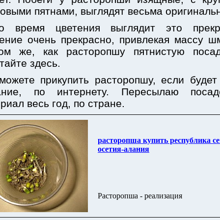
овыми пятнами, выглядят весьма оригинальн
о время цветения выглядит это прекр
ение очень прекрасно, привлекая массу ш
ом же, как расторопшу пятнистую посад
тайте здесь.
можете прикупить расторопшу, если будет
ание, по интернету. Пересылаю посад
риал весь год, по стране.
расторопша купить республика с
осетия-алания
Расторопша - реализация