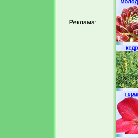
молод
Реклама:
кед
гера