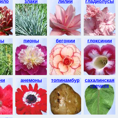
ило
злаки
лилии
гладиолусы
ры
пионы
бегонии
глоксинии
ни
анемоны
топинамбур
сахалинская
гречиха