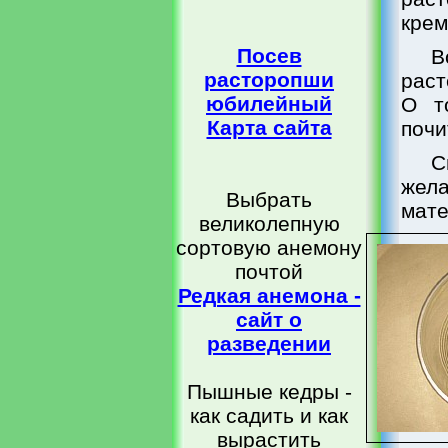
крем
Посев
В
расторопши
раст
юбилейный
О т
Карта сайта
почи
С
жел
Выбрать
мате
великолепную
сортовую анемону
почтой
Редкая анемона -
сайт о
разведении
Пышные кедры -
как садить и как
вырастить