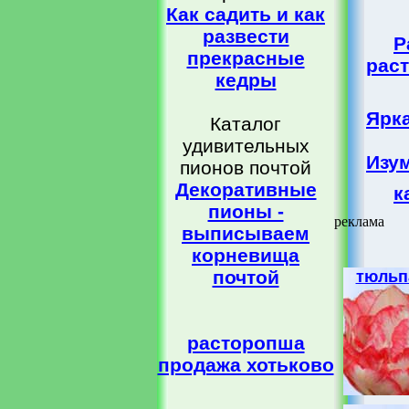
Как садить и как
развести
Р
прекрасные
рас
кедры
Ярк
Каталог
удивительных
Изу
пионов почтой
Декоративные
к
пионы -
реклама
выписываем
корневища
почтой
тюльп
расторопша
продажа хотьково