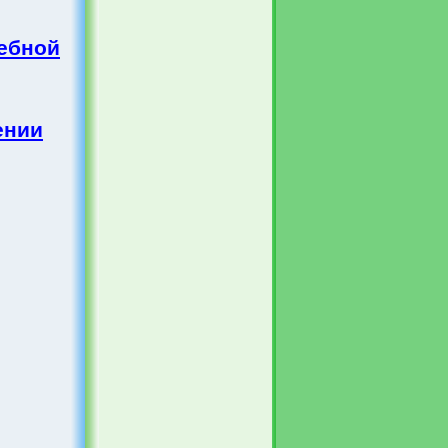
бной
ении