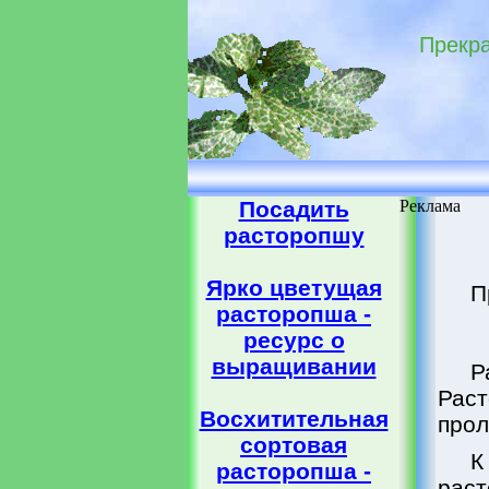
Прекра
Посадить
Реклама
расторопшу
Ярко цветущая
П
расторопша -
ресурс о
выращивании
Р
Раст
Восхитительная
прол
сортовая
К
расторопша -
рас