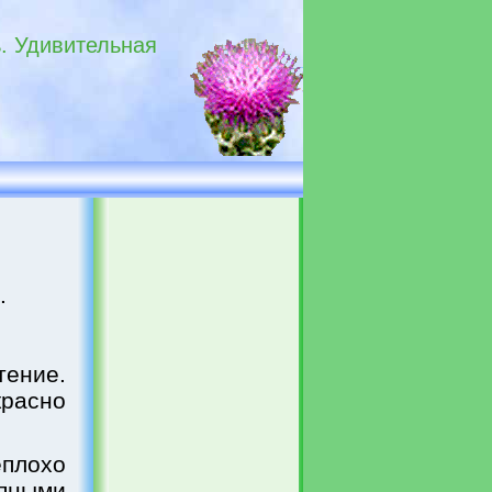
ь. Удивительная
я
.
ение.
красно
еплохо
упными