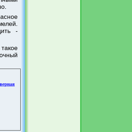
о.
асное
мелей.
ить -
 такое
очный
еверная