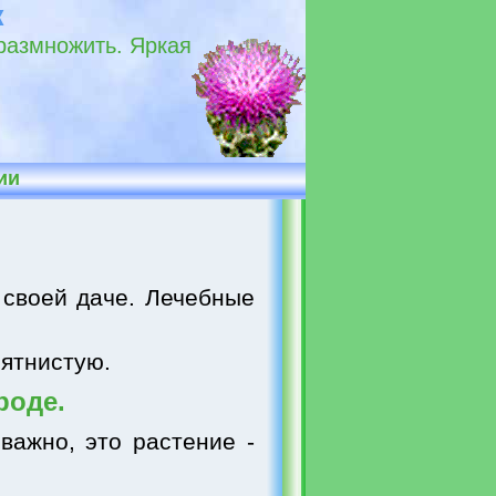
к
 размножить. Яркая
ии
своей даче. Лечебные
пятнистую.
роде.
важно, это растение -