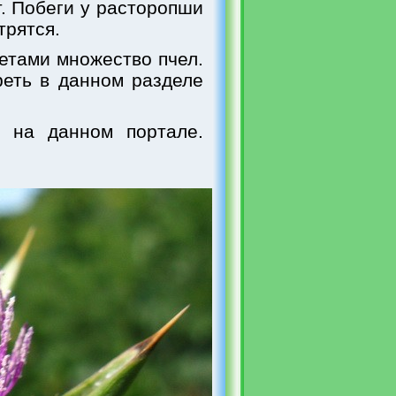
. Побеги у расторопши
трятся.
етами множество пчел.
реть в данном разделе
, на данном портале.