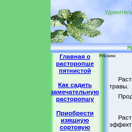
Удивитель
Я
Главная о
Реклама
расторопше
пятнистой
Раст
Как садить
травы.
замечательную
Прод
расторопшу
Приобрести
Раст
изящную
эффект
сортовую