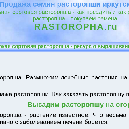
Продажа семян расторопши иркутс
ная сортовая расторопша - как посадить и как
расторопша - покупаем семена.
RASTOROPHA.ru
ркая сортовая расторопша - ресурс о выращиван
оропша. Размножим лечебные растения на 
ажа расторопши. Как заказать расторопшу 
Высадим расторопшу на ого
оропша - растение известное. Что весьма 
ивно с заболеванием печени борется.