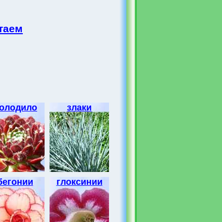
таем
олодило
злаки
бегонии
глоксинии