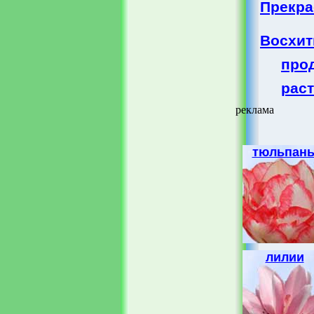
Прекра
Восхит
про
рас
реклама
тюльпан
лилии