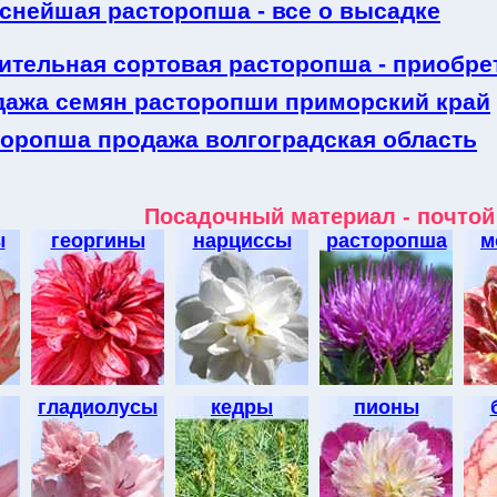
снейшая расторопша - все о высадке
ительная сортовая расторопша - приобре
дажа семян расторопши приморский край
торопша продажа волгоградская область
Посадочный материал - почтой
ы
георгины
нарциссы
расторопша
м
гладиолусы
кедры
пионы