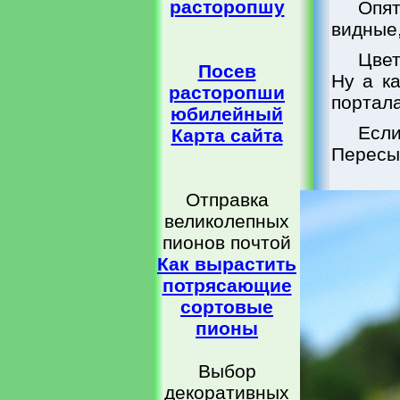
расторопшу
Опят
видные,
Цвет
Посев
Ну а к
расторопши
портала
юбилейный
Есл
Карта сайта
Пересыл
Отправка
великолепных
пионов почтой
Как вырастить
потрясающие
сортовые
пионы
Выбор
декоративных