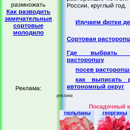
размножать
России, круглый год.
Как разводить
замечательные
Изучаем фотки д
сортовые
молодило
Сортовая расторопша
Где выбрать п
расторопшу
посев расторопш
как выписать 
автономный округ
Реклама:
реклама
Посадочный м
тюльпаны
георгины