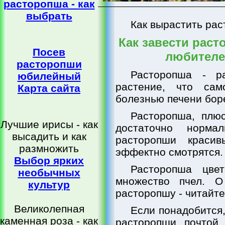
расторопша - как
выбрать
Как вырастить рас
Как завести раст
Посев
любителе
расторопши
Расторопша - ра
юбилейный
растение, что са
Карта сайта
болезнью печени бор
Расторопша, плюс
Лучшие ирисы - как
достаточно норма
высадить и как
расторопши красив
размножить
эффектно смотрятся.
Выбор ярких
Расторопша цвет
необычных
множество пчел. О
культур
расторопшу - читайте
Великолепная
Если понадобится
каменная роза - как
расторопши, почтой.