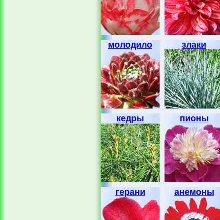
молодило
злаки
кедры
пионы
герани
анемоны