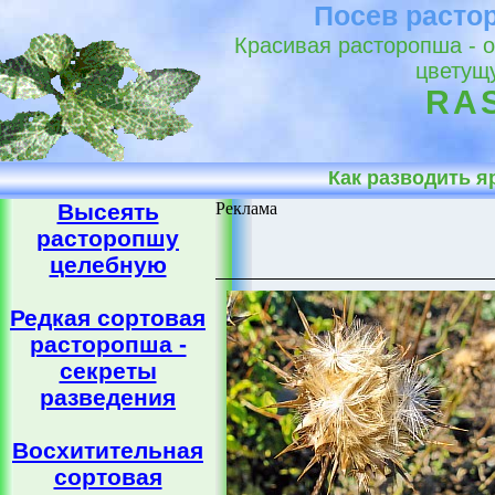
Посев расто
Красивая расторопша - о
цветущ
RA
Как разводить 
Высеять
Реклама
расторопшу
целебную
Редкая сортовая
расторопша -
секреты
разведения
Восхитительная
сортовая