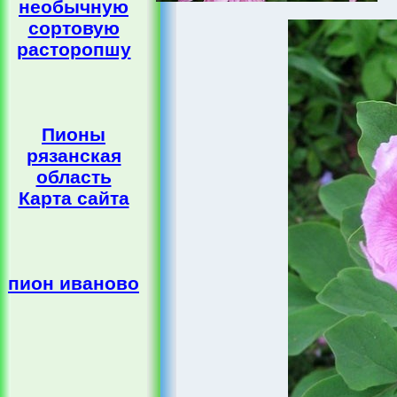
необычную
сортовую
расторопшу
Пионы
рязанская
область
Карта сайта
пион иваново