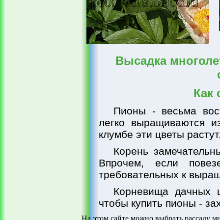
Высадка многоле
Как
Пионы - весьма вос
легко выращиваются и
клумбе эти цветы растут
Корень замечательн
Впрочем, если повез
требовательных к выра
Корневища дачных ц
чтобы купить пионы - за
На этом сайте можно выбрать рассаду м