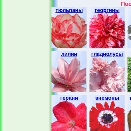
Пос
тюльпаны
георгины
лилии
гладиолусы
герани
анемоны