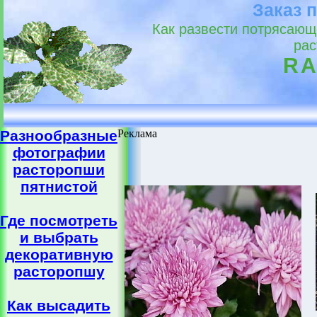
Заказ 
Как развести потрясающ
рас
RA
Разнообразные
Реклама
фотографии
расторопши
пятнистой
Где посмотреть
и выбрать
декоративную
расторопшу
Как высадить