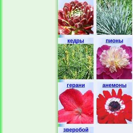
кедры
пионы
герани
анемоны
зверобой