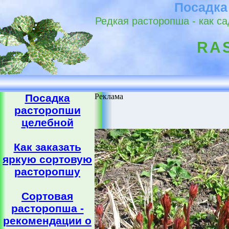
Посадка
Редкая расторопша - как с
RA
Посадка
Реклама
расторопши
целебной
Как заказать
яркую сортовую
расторопшу
Сортовая
расторопша -
рекомендации о