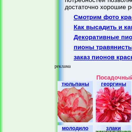
достаточно хорошие р
Смотрим фото кр
Как высадить и ка
Декоративные пио
пионы травянисты
заказ пионов кра
реклама
Посадочный
тюльпаны
георгины
молодило
злаки