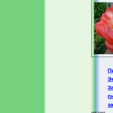
П
Э
З
п
з
реклама