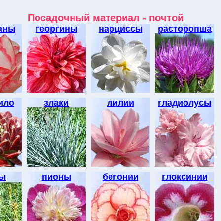
Посадочный материал - почтой
аны
георгины
нарциссы
расторопша
ило
злаки
лилии
гладиолусы
ры
пионы
бегонии
глоксинии