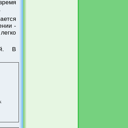
время
.
ается
ении -
егко
ой. В
к