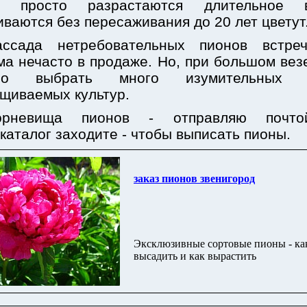
е просто разрастаются длительное 
иваются без пересаживания до 20 лет цветут
ассада нетребовательных пионов встреч
ма нечасто в продаже. Но, при большом вез
но выбрать много изумительных л
щиваемых культур.
орневища пионов - отправляю почт
каталог заходите - чтобы выписать пионы.
заказ пионов звенигород
Эксклюзивные сортовые пионы - ка
высадить и как вырастить