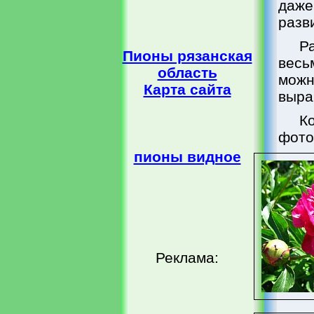
даж
разв
Р
Пионы рязанская
весь
область
мож
Карта сайта
выра
К
фото
пионы видное
Реклама: