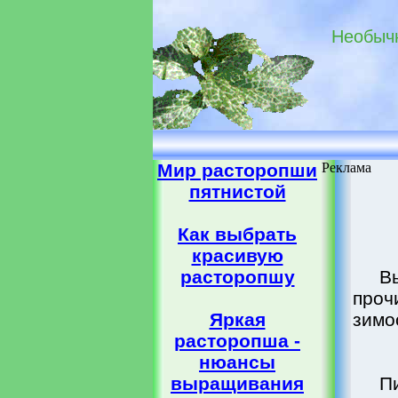
Необычн
Мир расторопши
Реклама
пятнистой
Как выбрать
красивую
расторопшу
В
про
Яркая
зимо
расторопша -
нюансы
выращивания
П