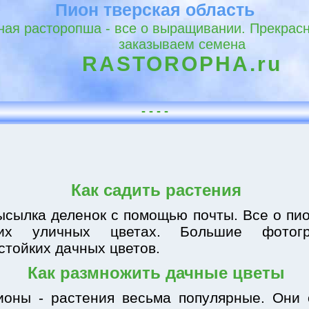
Пион тверская область
ая расторопша - все о выращивании. Прекрасн
заказываем семена
RASTOROPHA.ru
- - - -
Как садить растения
ысылка деленок с помощью почты. Все о пи
чих уличных цветах. Большие фотог
стойких дачных цветов.
Как размножить дачные цветы
ионы - растения весьма популярные. Они 