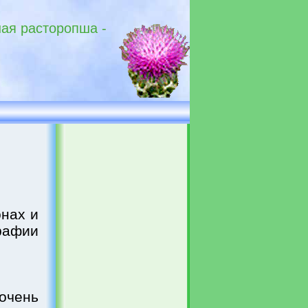
ая расторопша -
онах и
рафии
очень