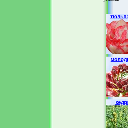
тюльп
молод
кед