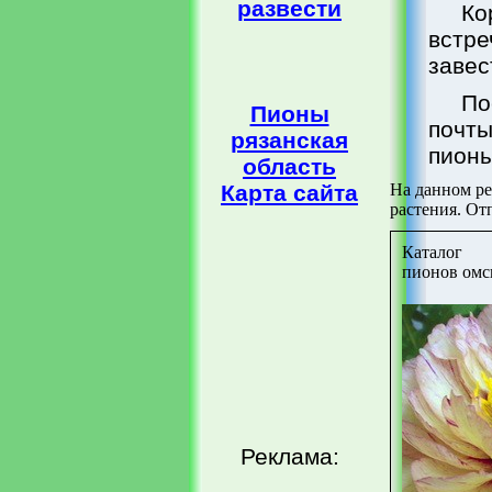
развести
Ко
встре
завес
По
Пионы
почты
рязанская
пионы
область
Карта сайта
На данном ре
растения. От
Каталог
пионов омс
Реклама: