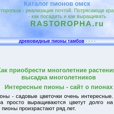
Каталог пионов омск
сторопша - реализация почтой. Потрясающе кр
- как посадить и как выращивать
RASTOROPHA.ru
древовидные пионы тамбов
- - - -
Как приобрести многолетние растения
высадка многолетников
Интересные пионы - сайт о пионах
оны - садовые цветочки очень интересные
ма просто выращиваются цветут долго на
 пионы произрастают ряд лет.