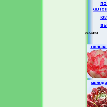
п
авто
ка
вы
реклама
тюльп
молоди