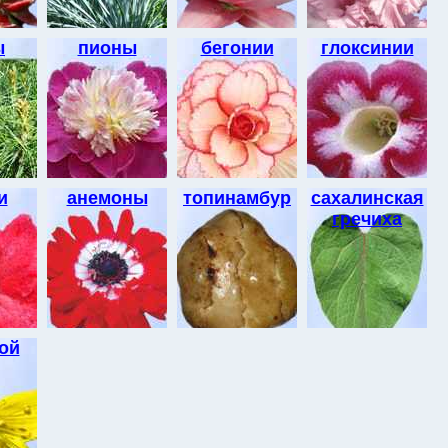
ы
пионы
бегонии
глоксинии
и
анемоны
топинамбур
сахалинская
гречиха
ой