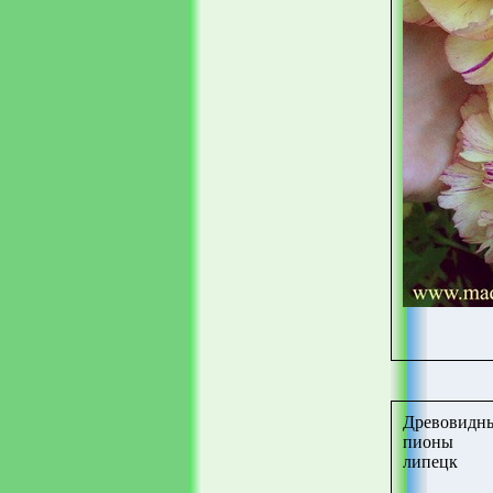
Древовидн
пионы
липецк