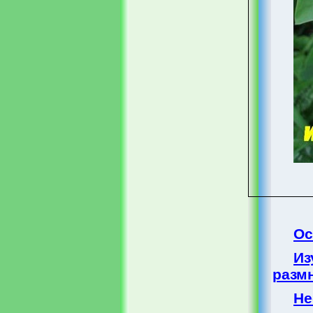
Ос
Из
разм
Не