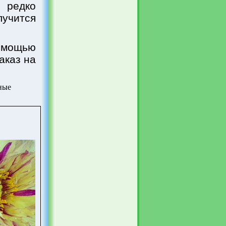
 редко
лучится
помощью
аказ на
ные