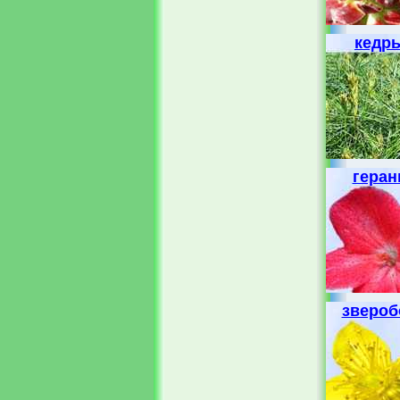
кедр
геран
звероб