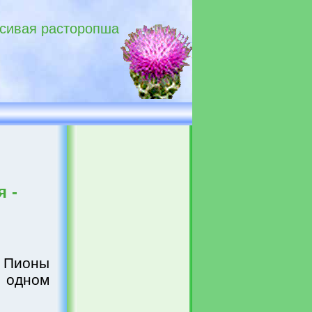
асивая расторопша
 -
. Пионы
 одном