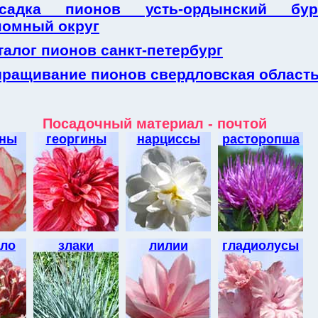
осадка пионов усть-ордынский бур
номный округ
талог пионов санкт-петербург
ращивание пионов свердловская област
Посадочный материал - почтой
аны
георгины
нарциссы
расторопша
ло
злаки
лилии
гладиолусы