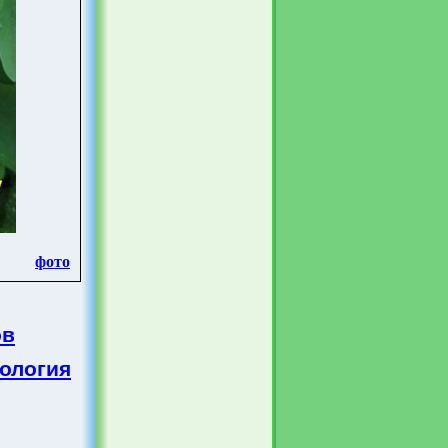
фото
ов
ология