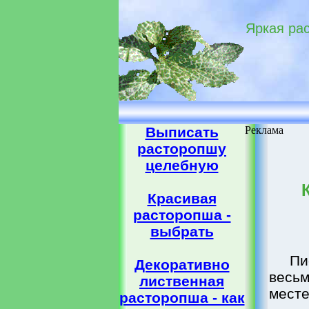
Яркая ра
Выписать
Реклама
расторопшу
целебную
Красивая
расторопша -
выбрать
Пи
Декоративно
весь
лиственная
месте
расторопша - как