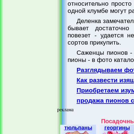
относительно просто
одной клумбе могут р
Деленка замечател
бывает достаточно 
повезет - удается н
сортов прикупить.
Саженцы пионов -
пионы - в фото катало
Разглядываем фо
Как развести из
Приобретаем изу
продажа пионов с
реклама
Посадочны
тюльпаны
георгины