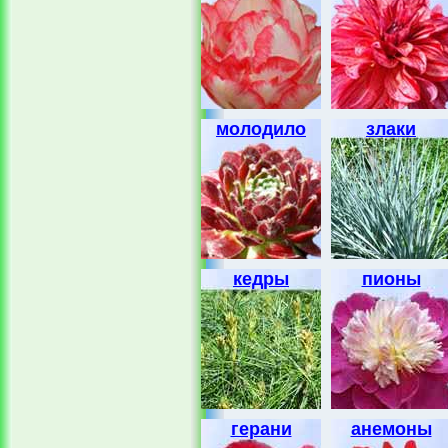
молодило
злаки
кедры
пионы
герани
анемоны