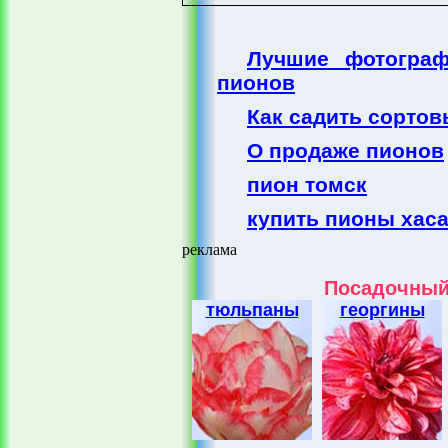
Лучшие фотограф
пионов
Как садить сорто
О продаже пионов
пион томск
купить пионы хас
реклама
Посадочный
тюльпаны
георгины