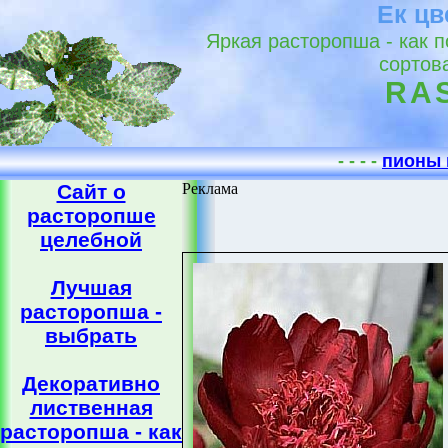
Ек цв
Яркая расторопша - как 
сортов
RA
- - - -
пионы 
Сайт о
Реклама
расторопше
целебной
Лучшая
расторопша -
выбрать
Декоративно
лиственная
расторопша - как