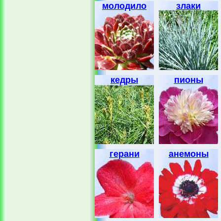
молодило
злаки
кедры
пионы
герани
анемоны