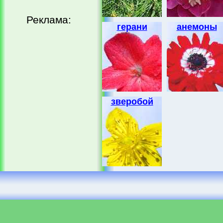
Реклама:
герани
анемоны
зверобой