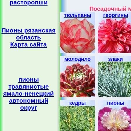
расторопши
Посадочный м
тюльпаны
георгины
Пионы рязанская
область
Карта сайта
молодило
злаки
пионы
травянистые
ямало-ненецкий
автономный
кедры
пионы
округ