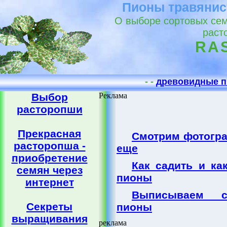
Пионы травянис
О выборе сортовых сем
раст
RA
- -
древовидные п
Выбор
Реклама
расторопши
Прекрасная
Смотрим фотогра
расторопша -
еще
приобретение
Как садить и ка
семян через
пионы
интернет
Выписываем с
Секреты
пионы
выращивания
реклама