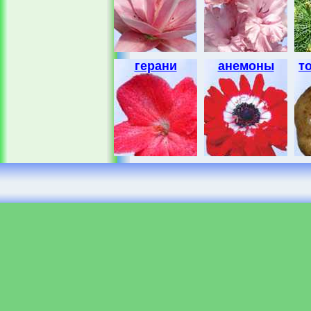
герани
анемоны
т