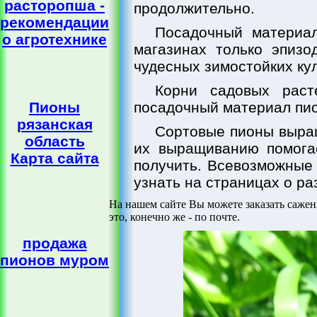
расторопша -
продолжительно.
рекомендации
Посадочный материал
о агротехнике
магазинах только эпизо
чудесных зимостойких кул
Корни садовых раст
Пионы
посадочный материал пио
рязанская
Сортовые пионы выращ
область
их выращиванию помогае
Карта сайта
получить. Всевозможные
узнать на страницах о ра
На нашем сайте Вы можете заказать саже
это, конечно же - по почте.
продажа
пионов муром