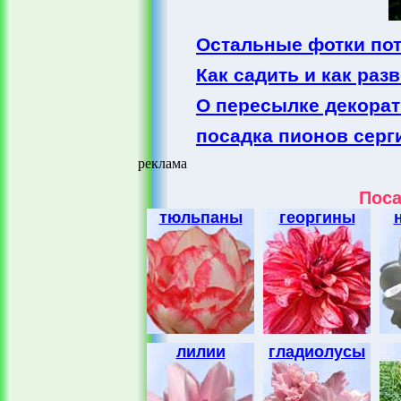
Остальные фотки по
Как садить и как ра
О пересылке декора
посадка пионов серг
реклама
Поса
тюльпаны
георгины
лилии
гладиолусы