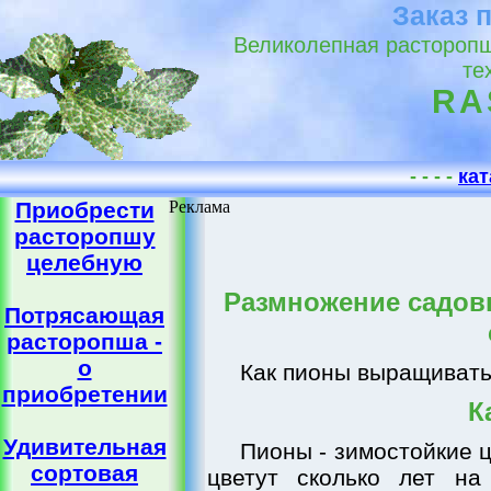
Заказ 
Великолепная расторопш
те
RA
- - - -
кат
Приобрести
Реклама
расторопшу
целебную
Размножение садовы
Потрясающая
расторопша -
о
Как пионы выращивать.
приобретении
К
Удивительная
Пионы - зимостойкие 
сортовая
цветут сколько лет на