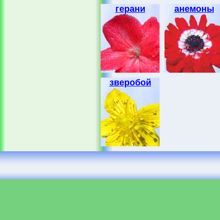
герани
анемоны
зверобой