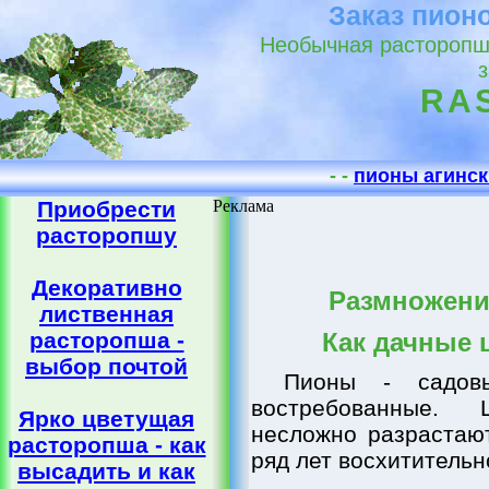
Заказ пион
Необычная расторопша
RA
- -
пионы агинск
Приобрести
Реклама
расторопшу
Декоративно
Размножени
лиственная
расторопша -
Как дачные 
выбор почтой
Пионы - садовы
востребованные.
Ярко цветущая
несложно разрастают
расторопша - как
ряд лет восхитительн
высадить и как