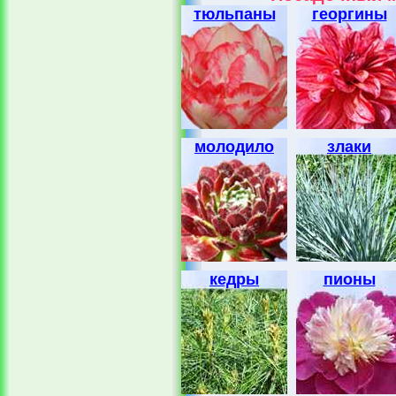
тюльпаны
георгины
молодило
злаки
кедры
пионы