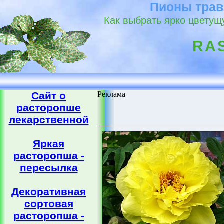
Пионы трав
Как выбрать ярко цветущ
RA
Сайт о
Реклама
расторопше
лекарственной
Яркая
расторопша -
пересылка
Декоративная
сортовая
расторопша -