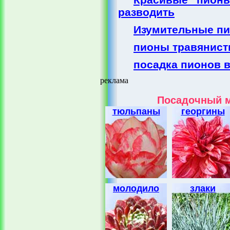
разводить
Изумительные пи
пионы травянист
посадка пионов 
реклама
Посадочный м
тюльпаны
георгины
молодило
злаки