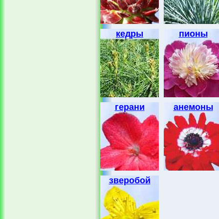
кедры
пионы
герани
анемоны
зверобой