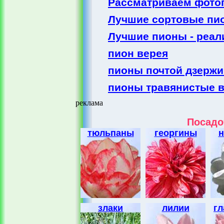
Рассматриваем фото
Лучшие сортовые пио
Лучшие пионы - реал
пион верея
пионы почтой дзержи
пионы травянистые в
реклама
Посадо
тюльпаны
георгины
н
злаки
лилии
г