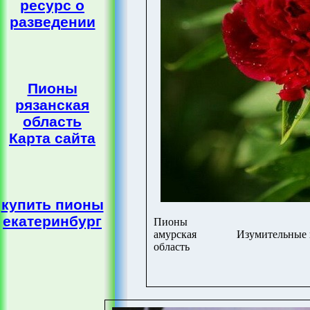
ресурс о
разведении
Пионы
рязанская
область
Карта сайта
купить пионы
екатеринбург
Пионы
амурская
Изумительные 
область