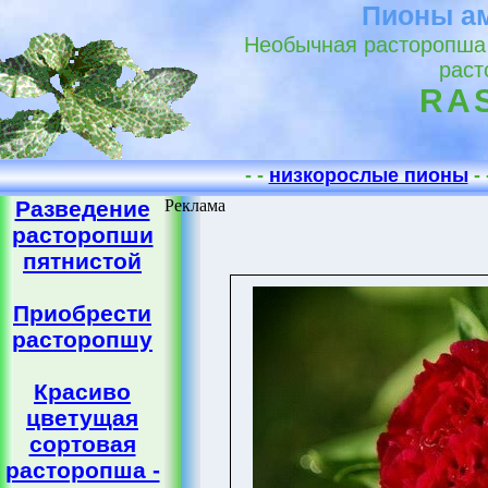
Пионы ам
Необычная расторопша 
раст
RA
- -
низкорослые пионы
- 
Разведение
Реклама
расторопши
пятнистой
Приобрести
расторопшу
Красиво
цветущая
сортовая
расторопша -