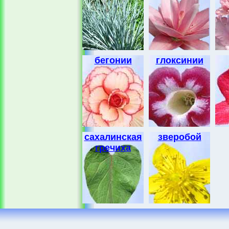
бегонии
глоксинии
сахалинская
зверобой
гречиха