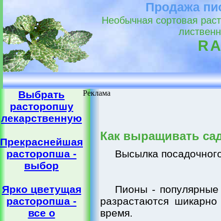
Продажа пи
Необычная сортовая раст
лиственн
RA
Выбрать
Реклама
расторопшу
лекарственную
Как выращивать са
Прекраснейшая
расторопша -
Высылка посадочного
выбор
Ярко цветущая
Пионы - популярные
расторопша -
разрастаются шикарно 
все о
время.