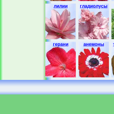
лилии
гладиолусы
герани
анемоны