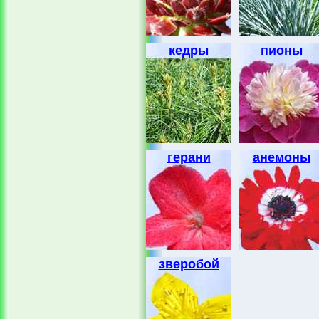
кедры
пионы
герани
анемоны
зверобой