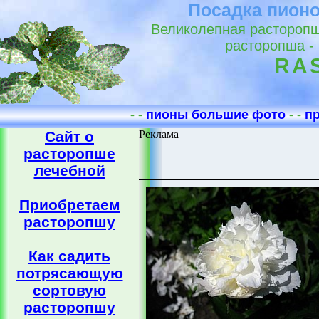
Посадка пионо
Великолепная расторопша
расторопша -
RA
- -
пионы большие фото
- -
п
Сайт о
Реклама
расторопше
лечебной
Приобретаем
расторопшу
Как садить
потрясающую
сортовую
расторопшу