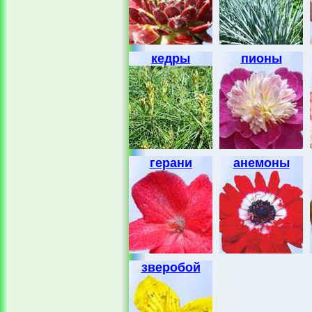
кедры
пионы
герани
анемоны
зверобой