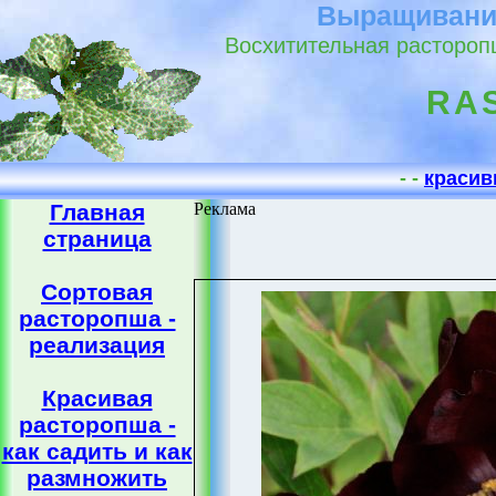
Выращивание
Восхитительная расторопш
RA
- -
красив
Главная
Реклама
страница
Сортовая
расторопша -
реализация
Красивая
расторопша -
как садить и как
размножить