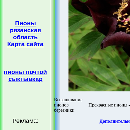
Пионы
рязанская
область
Карта сайта
пионы почтой
сыктывкар
Выращивание
пионов
Прекрасные пионы -
березники
Реклама:
Дополнительн