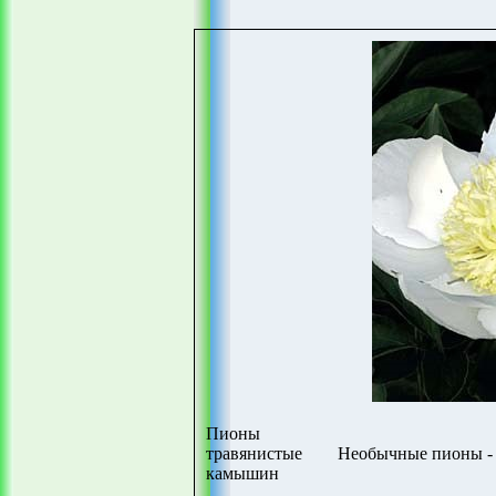
Пионы
травянистые
Необычные пионы - 
камышин