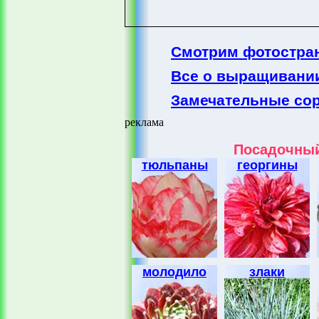
Смотрим фотостра
Все о выращивани
Замечательные сор
реклама
Посадочный
тюльпаны
георгины
молодило
злаки