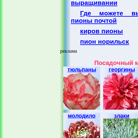
выращивании
Где можете вы
пионы почтой
киров пионы
пион норильск
реклама
Посадочный м
тюльпаны
георгины
молодило
злаки