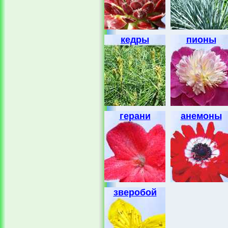
кедры
пионы
герани
анемоны
зверобой