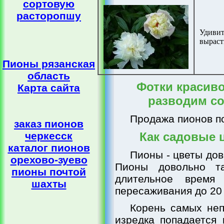
сортовую
расторопшу
Удивит
выраст
Пионы рязанская
область
Фотки красив
Карта сайта
разводим с
Продажа пионов п
заказ пионов
черкесск
Как садовые 
каталог пионов
Пионы - цветы дов
орехово-зуево
Пионы довольно та
пионы почтой
длительное время
шахты
пересаживания до 20 
Корень самых неп
изредка попадается 