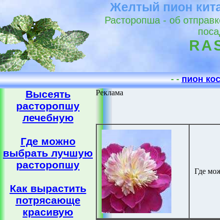
Желтый пион кит
Расторопша - об отправк
поса
RA
- -
пион ко
Высеять
Реклама
расторопшу
лечебную
Где можно
выбрать лучшую
расторопшу
Где мо
Как вырастить
потрясающе
красивую